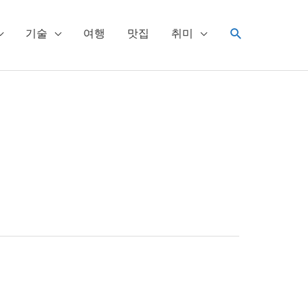
검
기술
여행
맛집
취미
색