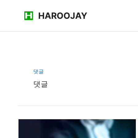
콘
HAROOJAY
텐
츠
로
건
너
뛰
기
댓글
댓글