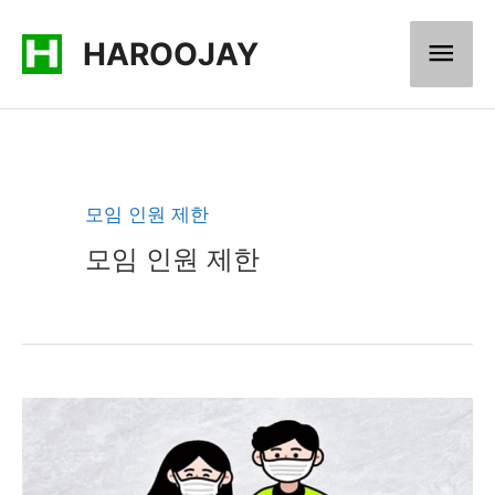
콘
메
HAROOJAY
텐
츠
인
로
메
건
너
뉴
모임 인원 제한
뛰
모임 인원 제한
기