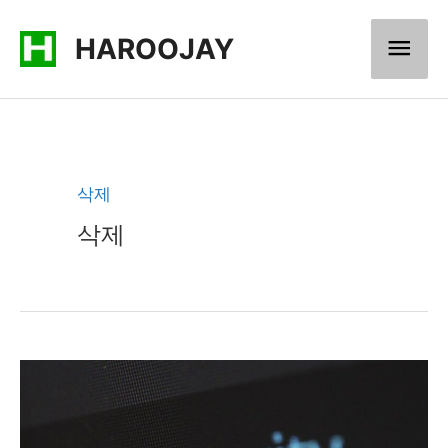
콘
메
HAROOJAY
텐
츠
인
로
메
건
너
뉴
삭제
뛰
삭제
기