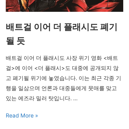
더
플
래
배트걸 이어 더 플래시도 폐기
시
될 듯
개
봉
배트걸 이어 더 플래시도 사장 위기 영화 <배트
하
걸>에 이어 <더 플래시>도 대중에 공개되지 않
나?
고 폐기될 위기에 놓였습니다. 이는 최근 각종 기
행을 일삼으며 언론과 대중들에게 뭇매를 맞고
있는 에즈라 밀러 탓입니다. …
배
Read More »
트