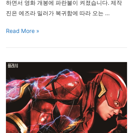
하면서 영화 개봉에 파란불이 켜졌습니다. 제작
진은 에즈라 밀러가 복귀함에 따라 오는 …
백
Read More »
기
든
에
즈
라
밀
러
복
귀,