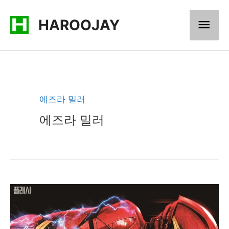
콘
메
HAROOJAY
텐
츠
인
로
메
건
너
뉴
에즈라 밀러
뛰
에즈라 밀러
기