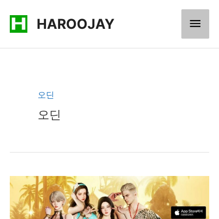
콘
메
HAROOJAY
텐
츠
인
로
메
건
너
뉴
오딘
뛰
오딘
기