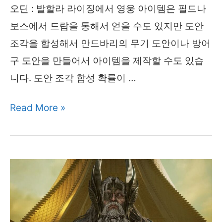
섬
오딘 : 발할라 라이징에서 영웅 아이템은 필드나
‘
보스에서 드랍을 통해서 얻을 수도 있지만 도안
이
조각을 합성해서 안드바리의 무기 도안이나 방어
벤
구 도안을 만들어서 아이템을 제작할 수도 있습
트
니다. 도안 조각 합성 확률이 …
오
Read More »
딘
아
이
템
제
작