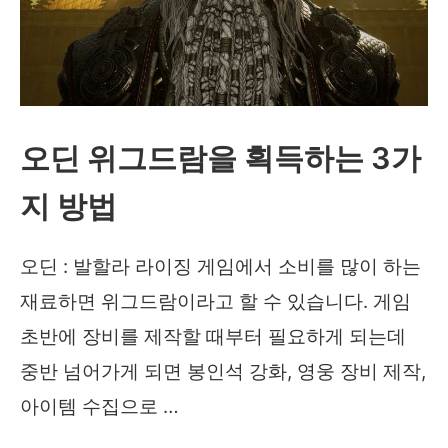
위
한
도
안
오딘 위그드람을 획득하는 3가
조
각
지 방법
획
득
오딘 : 발할라 라이징 게임에서 소비를 많이 하는
방
재료하면 위그드람이라고 할 수 있습니다. 게임
법
초반에 장비를 제작할 때부터 필요하게 되는데
중반 넘어가게 되면 봉인석 강화, 영웅 장비 제작,
아이템 수집으로 …