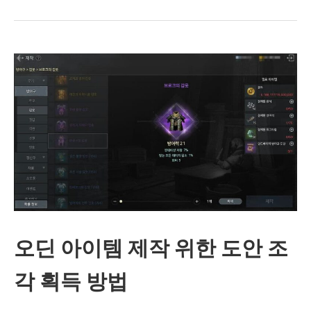
딘
수
영
복
아
바
타
얻
는
‘
오딘 아이템 제작 위한 도안 조
여
름
각 획득 방법
의