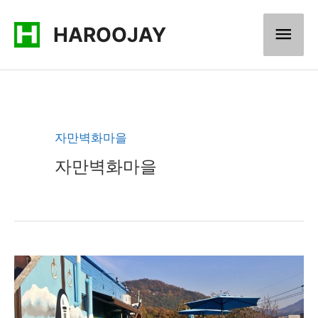
콘
메
HAROOJAY
텐
츠
인
로
메
건
너
뉴
자만벽화마을
뛰
자만벽화마을
기