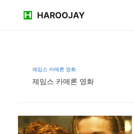
콘
HAROOJAY
텐
츠
로
건
너
뛰
기
제임스 카메론 영화
제임스 카메론 영화