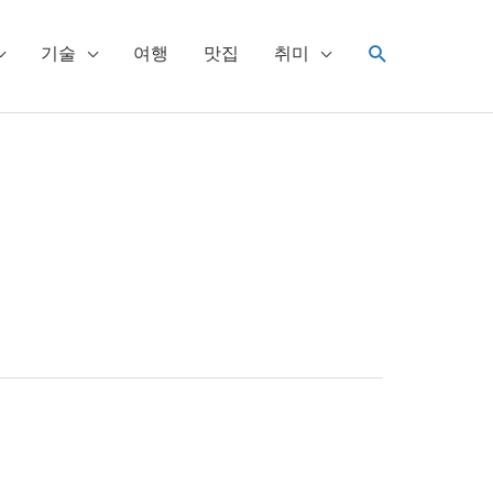
검
기술
여행
맛집
취미
색