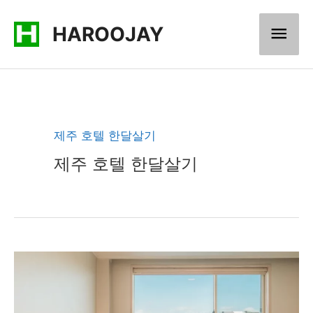
콘
메
HAROOJAY
텐
츠
인
로
메
건
너
뉴
제주 호텔 한달살기
뛰
제주 호텔 한달살기
기