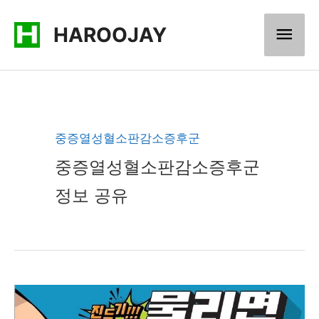
콘
메
HAROOJAY
텐
츠
인
로
메
건
너
뉴
중증열성혈소판감소증후군
뛰
중증열성혈소판감소증후군
기
정보 공유