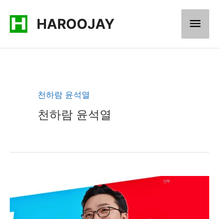
콘
메
HAROOJAY
텐
츠
인
로
메
건
너
뉴
천하람 윤석열
뛰
천하람 윤석열
기