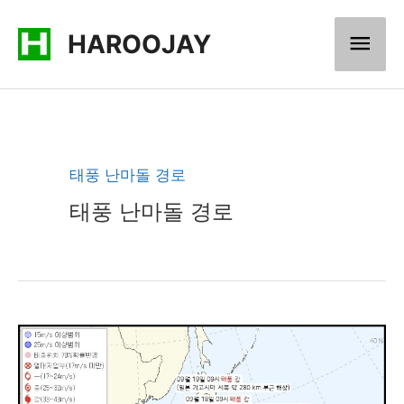
콘
메
HAROOJAY
텐
츠
인
로
메
건
너
뉴
태풍 난마돌 경로
뛰
태풍 난마돌 경로
기