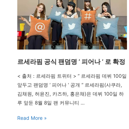
르세라핌 공식 팬덤명 ‘ 피어나 ‘ 로 확정
< 출처 : 르세라핌 트위터 > ” 르세라핌 데뷔 100일
앞두고 팬덤명 ‘ 피어나 ‘ 공개 “ 르세라핌(사쿠라,
김채원, 허윤진, 카즈하, 홍은채)은 데뷔 100일 하
루 앞둔 8월 8일 팬 커뮤니티 …
르
Read More »
세