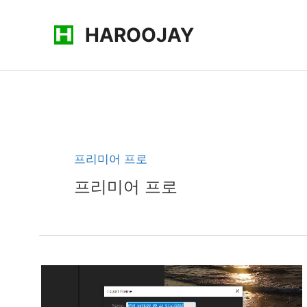
콘
HAROOJAY
텐
츠
로
건
너
뛰
기
프리미어 프로
프리미어 프로