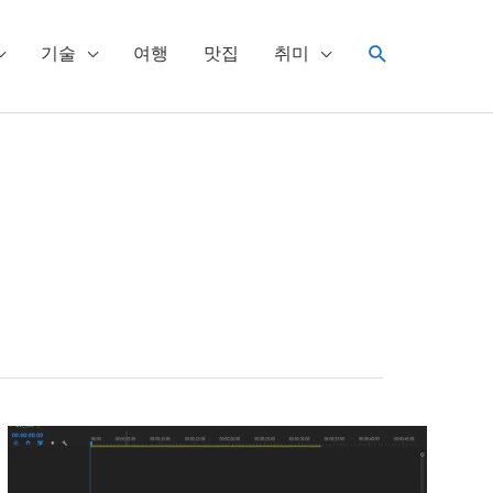
검
기술
여행
맛집
취미
색