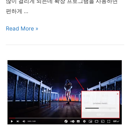
많이 걸리게 되는데 확장 프로그램을 사용하면
편하게 …
사
Read More »
이
트
이
미
지
다
운
로
드
편