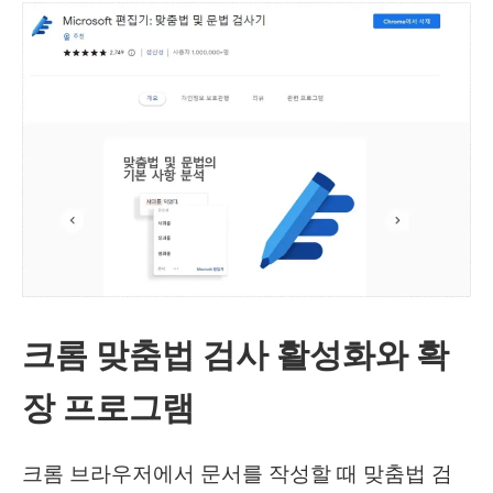
움
짤
쉽
게
만
들
수
있
는
크롬 맞춤법 검사 활성화와 확
크
롬
장 프로그램
확
장
크롬 브라우저에서 문서를 작성할 때 맞춤법 검