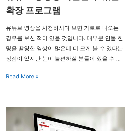
확장 프로그램
확
장
유튜브 영상을 시청하시다 보면 가로로 나오는
프
경우를 보신 적이 있을 것입니다. 대부분 인물 한
로
명을 촬영한 영상이 많은데 더 크게 볼 수 있다는
그
장점이 있지만 눈이 불편하실 분들이 있을 수 …
램
유
Read More »
튜
브
동
영
상