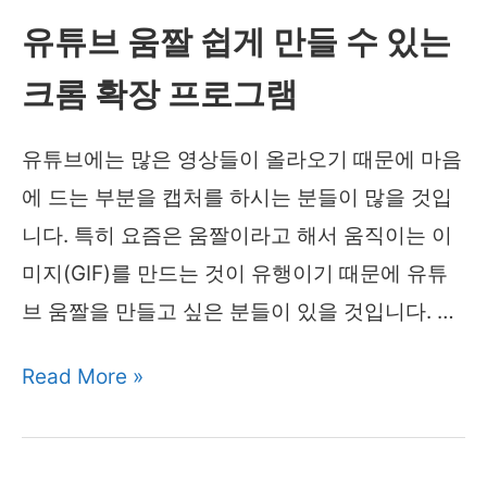
유튜브 움짤 쉽게 만들 수 있는
하
게
크롬 확장 프로그램
하
는
유튜브에는 많은 영상들이 올라오기 때문에 마음
확
에 드는 부분을 캡처를 하시는 분들이 많을 것입
장
니다. 특히 요즘은 움짤이라고 해서 움직이는 이
프
미지(GIF)를 만드는 것이 유행이기 때문에 유튜
로
브 움짤을 만들고 싶은 분들이 있을 것입니다. …
그
유
Read More »
램
튜
브