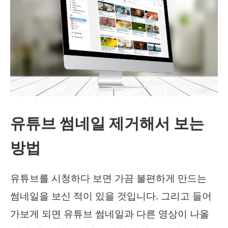
회
전
할
수
있
는
확
유튜브 썸네일 제거해서 보는
장
방법
프
로
유튜브를 시청하다 보면 가끔 불편하게 만드는
그
썸네일을 보신 적이 있을 것입니다. 그리고 들어
램
가보게 되면 유튜브 썸네일과 다른 영상이 나올