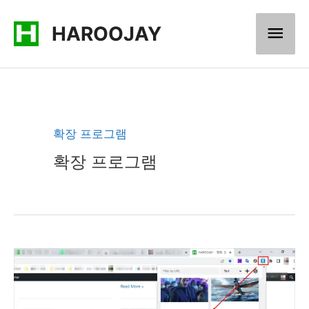
콘
메
HAROOJAY
텐
츠
인
로
메
건
너
뉴
확장 프로그램
뛰
확장 프로그램
기