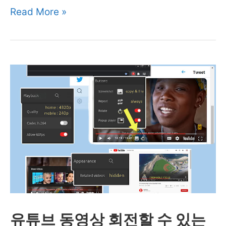
사
Read More »
이
트
위
험
도
를
알
려
주
는
검
유튜브 동영상 회전할 수 있는
색