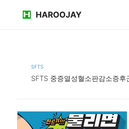
콘
HAROOJAY
텐
츠
로
건
너
뛰
기
SFTS
SFTS 중증열성혈소판감소증후