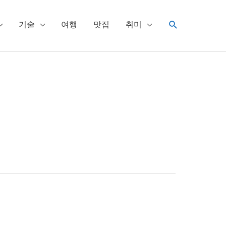
검
기술
여행
맛집
취미
색