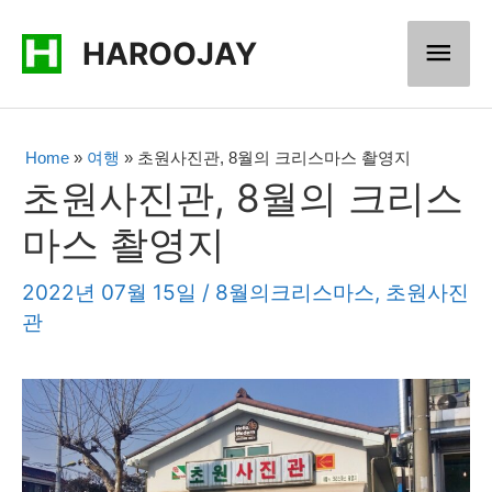
콘
메
HAROOJAY
텐
츠
인
로
메
Home
»
여행
»
초원사진관, 8월의 크리스마스 촬영지
건
초원사진관, 8월의 크리스
너
뉴
마스 촬영지
뛰
기
2022년 07월 15일
/
8월의크리스마스
,
초원사진
관