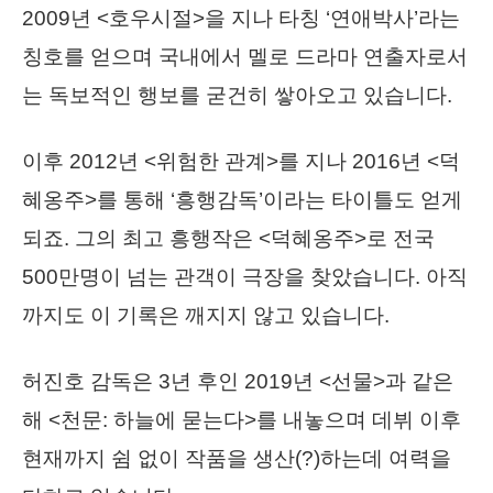
2009년 <호우시절>을 지나 타칭 ‘연애박사’라는
칭호를 얻으며 국내에서 멜로 드라마 연출자로서
는 독보적인 행보를 굳건히 쌓아오고 있습니다.
이후
2012년 <위험한 관계>를 지나 2016년 <덕
혜옹주>를 통해 ‘흥행감독’이라는 타이틀도 얻게
되죠.
그의 최고 흥행작은 <덕혜옹주>로 전국
500만명이 넘는 관객이 극장을 찾았습니다.
아직
까지도 이 기록은 깨지지 않고 있습니다.
허진호 감독은 3년 후인 2019년 <선물>과 같은
해 <천문: 하늘에 묻는다>를 내놓으며
데뷔 이후
현재까지 쉼 없이 작품을 생산(?)하는데 여력을