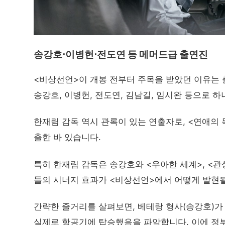
송강호⋅이병헌⋅전도연 등 메머드급 출연진
<비상선언>이 개봉 전부터 주목을 받았던 이유는
송강호, 이병헌, 전도연, 김남길, 임시완 등으로 
한재림 감독 역시 관록이 있는 연출자로, <연애의 목
출한 바 있습니다.
특히 한재림 감독은 송강호와 <우아한 세계>, <관
들의 시너지 효과가 <비상선언>에서 어떻게 발현될
간략한 줄거리를 살펴보면, 베테랑 형사(송강호)가
실제로 항공기에 탑승했음을 파악합니다. 이에 정