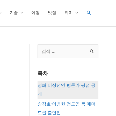
검
기술
여행
맛집
취미
색
S
e
a
목차
r
c
영화 비상선언 평론가 평점 공
h
개
f
송강호⋅이병헌⋅전도연 등 메머
o
드급 출연진