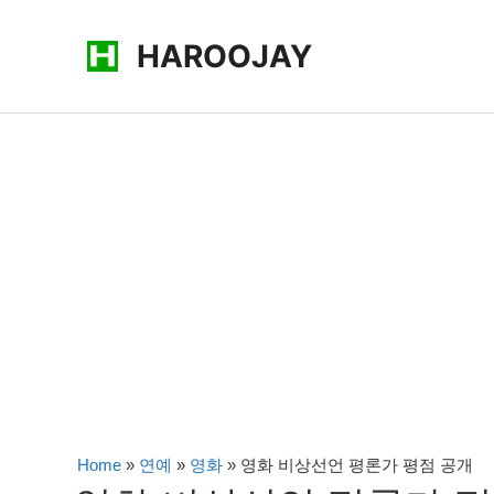
콘
HAROOJAY
텐
츠
로
건
너
뛰
기
Home
»
연예
»
영화
»
영화 비상선언 평론가 평점 공개