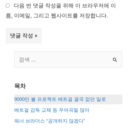
다음 번 댓글 작성을 위해 이 브라우저에 이
트
름, 이메일, 그리고 웹사이트를 저장합니다.
S
e
a
r
목차
c
9000만 불 프로젝트 배트걸 결국 없던 일로
h
배트걸 감독 교체 등 우여곡절 많아
f
워너 브라더스 “공개하지 않겠다”
o