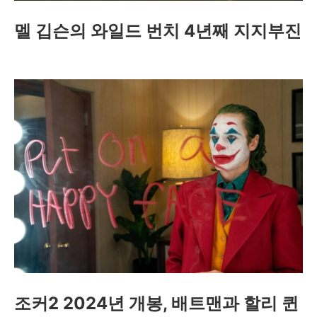
멜 깁슨의 와일드 번치 4년째 지지부진
조커2 2024년 개봉, 배트맨과 할리 퀸