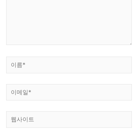
하
세
요...
이
름
*
이
메
일
웹
*
사
이