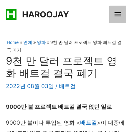
콘
메
HAROOJAY
텐
츠
인
로
메
Home
»
연예
»
영화
»
9천 만 달러 프로젝트 영화 배트걸 결
건
국 폐기
너
뉴
9천 만 달러 프로젝트 영
뛰
화 배트걸 결국 폐기
기
2022년 08월 03일
/
배트걸
9000만 불 프로젝트 배트걸 결국 없던 일로
9000만 불이나 투입된 영화 <
배트걸
>이 대중에