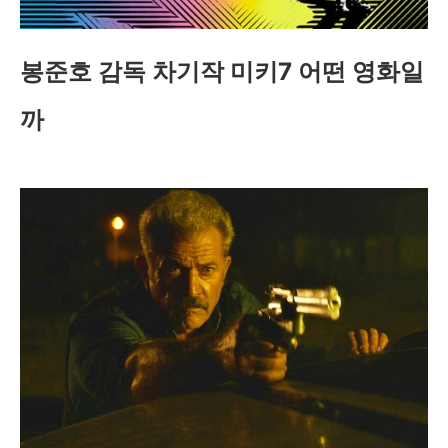
봉준호 감독 차기작 미키7 어떤 영화일
까