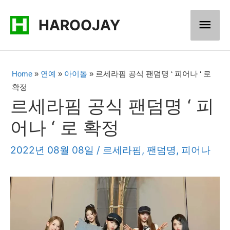
콘
메
HAROOJAY
텐
츠
인
로
메
Home
»
연예
»
아이돌
»
르세라핌 공식 팬덤명 ‘ 피어나 ‘ 로
건
확정
너
뉴
르세라핌 공식 팬덤명 ‘ 피
뛰
어나 ‘ 로 확정
기
2022년 08월 08일
/
르세라핌
,
팬덤명
,
피어나