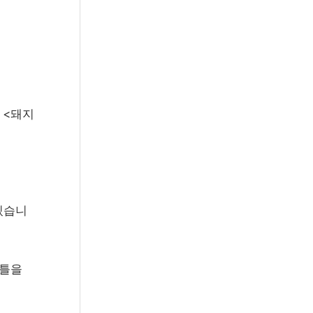
 <돼지
있습니
 틀을