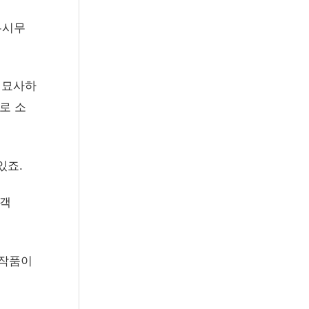
무시무
 묘사하
로 소
있죠.
관객
 작품이