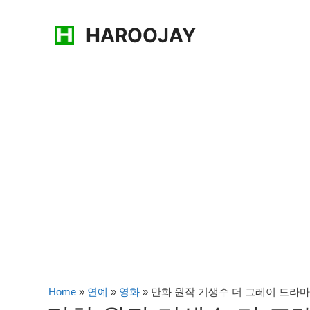
콘
HAROOJAY
텐
츠
로
건
너
뛰
기
Home
»
연예
»
영화
»
만화 원작 기생수 더 그레이 드라