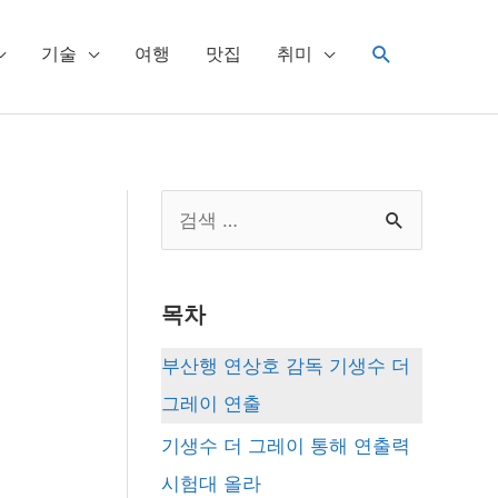
검
기술
여행
맛집
취미
색
S
e
a
목차
r
c
부산행 연상호 감독 기생수 더
h
그레이 연출
f
기생수 더 그레이 통해 연출력
o
시험대 올라