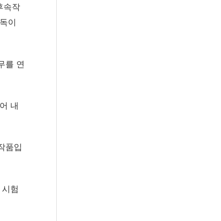
 후속작
감독이
무를 연
어 내
 작품입
 시험