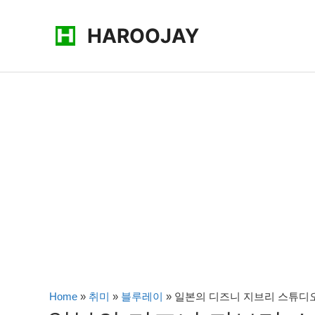
콘
HAROOJAY
텐
츠
로
건
너
뛰
기
Home
»
취미
»
블루레이
»
일본의 디즈니 지브리 스튜디오