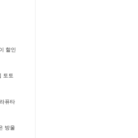
r
:
이 할인
집 토토
 라퓨타
은 방울