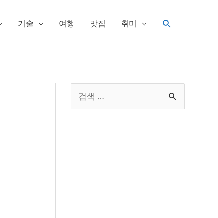
검
기술
여행
맛집
취미
색
S
e
a
r
c
h
f
o