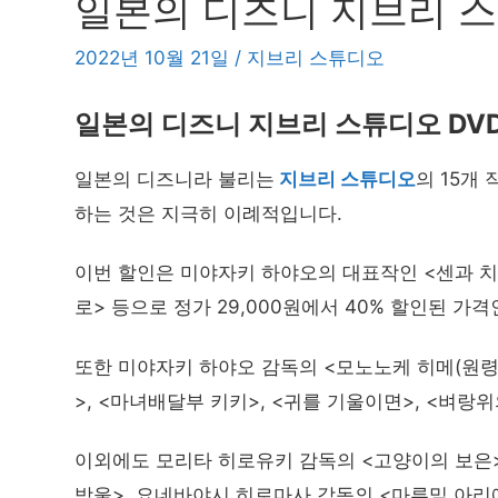
일본의 디즈니 지브리 스
2022년 10월 21일
/
지브리 스튜디오
일본의 디즈니 지브리 스튜디오 DVD
일본의 디즈니라 불리는
지브리 스튜디오
의 15개
하는 것은 지극히 이례적입니다.
이번 할인은 미야자키 하야오의 대표작인 <센과 치
로> 등으로 정가 29,000원에서 40% 할인된 가격
또한 미야자키 하야오 감독의 <모노노케 히메(원령공
>, <마녀배달부 키키>, <귀를 기울이면>, <벼랑
이외에도 모리타 히로유키 감독의 <고양이의 보은>
방울>, 요네바야시 히로마사 감독의 <마루밑 아리