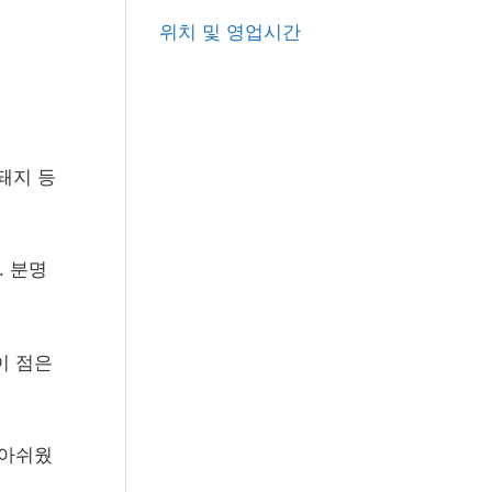
r
위치 및 영업시간
:
돼지 등
. 분명
이 점은
 아쉬웠