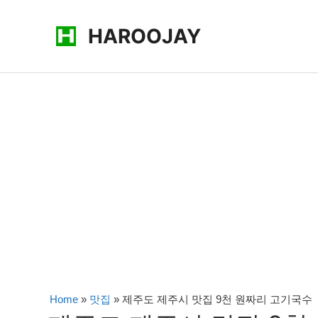
콘
HAROOJAY
텐
츠
로
건
너
뛰
기
Home
»
맛집
»
제주도 제주시 맛집 9천 원짜리 고기국수