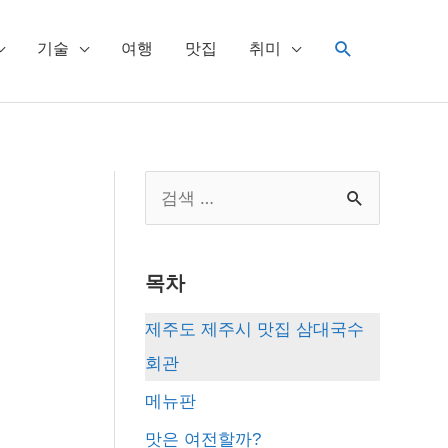
검
기술
여행
맛집
취미
색
S
e
a
목차
r
c
제주도 제주시 맛집 삼대국수
h
회관
f
메뉴판
o
맛은 여전할까?