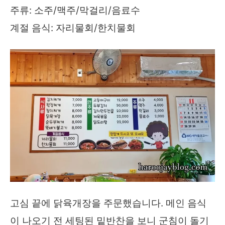
주류: 소주/맥주/막걸리/음료수
계절 음식: 자리물회/한치물회
고심 끝에 닭육개장을 주문했습니다. 메인 음식
이 나오기 전 세팅된 밑반찬을 보니 군침이 돌기