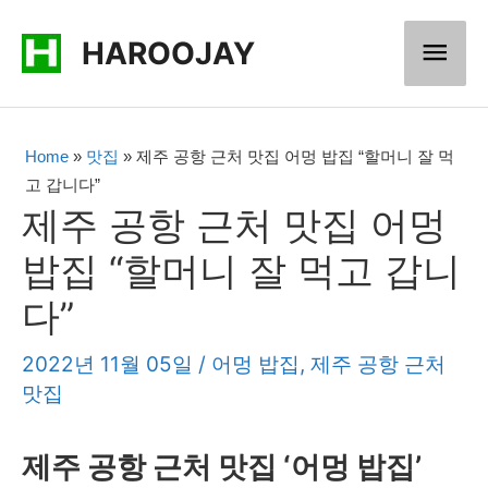
콘
메
HAROOJAY
텐
츠
인
로
메
Home
»
맛집
»
제주 공항 근처 맛집 어멍 밥집 “할머니 잘 먹
건
고 갑니다”
너
뉴
제주 공항 근처 맛집 어멍
뛰
밥집 “할머니 잘 먹고 갑니
기
다”
2022년 11월 05일
/
어멍 밥집
,
제주 공항 근처
맛집
제주 공항 근처 맛집 ‘어멍 밥집’