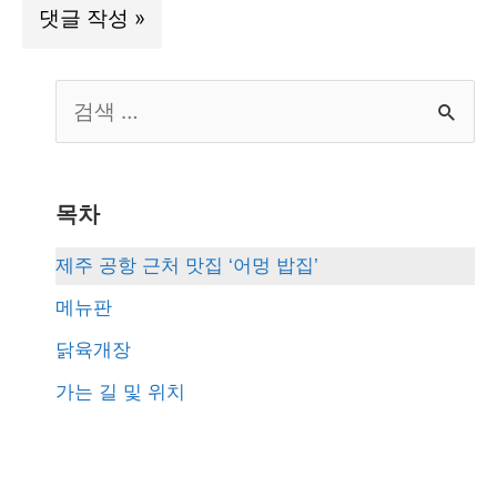
S
e
a
r
목차
c
제주 공항 근처 맛집 ‘어멍 밥집’
h
메뉴판
f
닭육개장
o
가는 길 및 위치
r
: