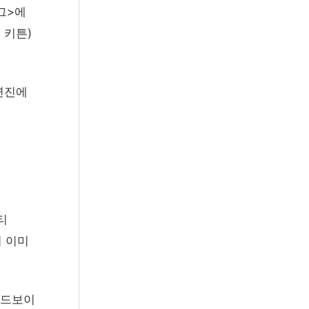
그>에
 키튼)
연진에
티
서 이미
올드보이