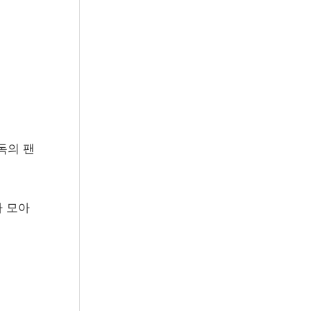
독의 팬
가 모아