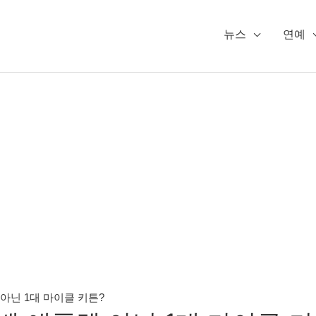
뉴스
연예
아닌 1대 마이클 키튼?