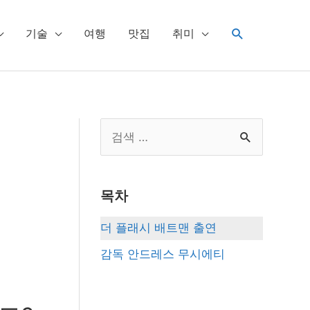
검
기술
여행
맛집
취미
색
S
e
a
목차
r
c
더 플래시 배트맨 출연
h
감독 안드레스 무시에티
f
o