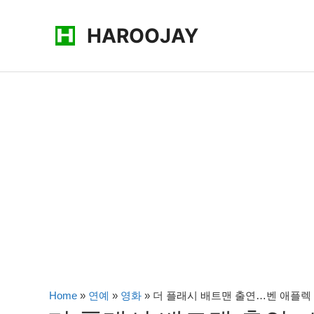
콘
HAROOJAY
텐
츠
로
건
너
뛰
기
Home
»
연예
»
영화
»
더 플래시 배트맨 출연…벤 애플렉 