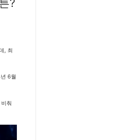
튼?
r
:
데, 최
년 6월
 비춰