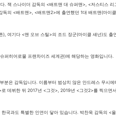
. 잭 스나이더 감독의 <배트맨 대 슈퍼맨>, <저스티스 리
감독의 <배트맨>, <배트맨2>에 출연했던 1대 배트맨(마이클
), 여기다 <맨 오브 스틸>의 조드 장군(마이클 섀넌)도 출
는 슈퍼히어로물 프랜차이즈 세계관)에 해당하는 영화입니다.
 부분은 감독입니다. 이름부터 범상치 않은 안드레스 무시에
<마마>로 데뷔한 뒤 2017년 <그것>, 2019년 <그것2>를 찍으면
 한국과도 특별한 인연이 닿아 있습니다. 박찬욱 감독의 <