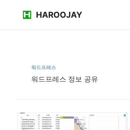
콘
HAROOJAY
텐
츠
로
건
너
뛰
기
워드프레스
워드프레스 정보 공유