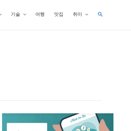
검
기술
여행
맛집
취미
색