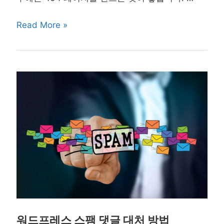
404
Read More »
페
이
지
를
만
드
는
플
러
그
인
활
워드프레스 스팸 댓글 대처 방법