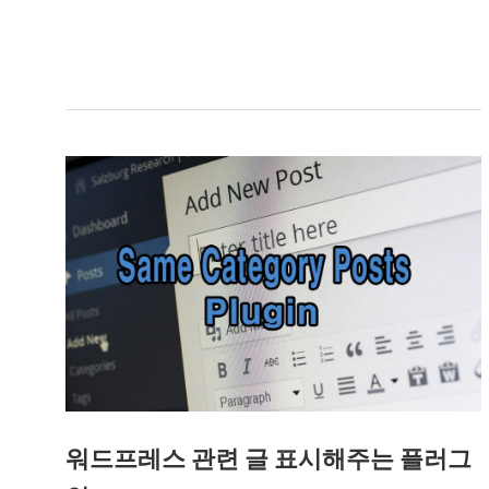
드
프
레
스
속
도
최
적
화
를
위
한
측
정
워드프레스 관련 글 표시해주는 플러그
사