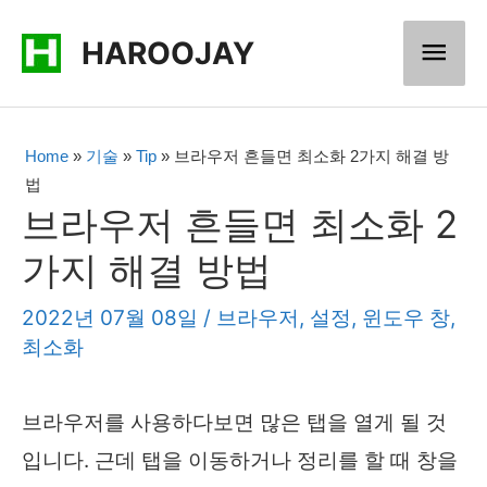
콘
메
HAROOJAY
텐
츠
인
로
메
Home
»
기술
»
Tip
»
브라우저 흔들면 최소화 2가지 해결 방
건
법
너
뉴
브라우저 흔들면 최소화 2
뛰
가지 해결 방법
기
2022년 07월 08일
/
브라우저
,
설정
,
윈도우 창
,
최소화
브라우저를 사용하다보면 많은 탭을 열게 될 것
입니다. 근데 탭을 이동하거나 정리를 할 때 창을