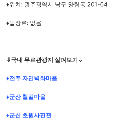
♦위치: 광주광역시 남구 양림동 201-64
♦입장료: 없음
⇓국내 무료관광지 살펴보기⇓
♦전주 자만벽화마을
♦군산 철길마을
♦군산 초원사진관