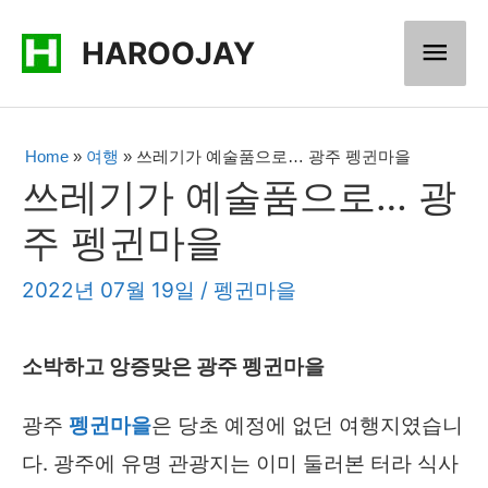
콘
메
HAROOJAY
텐
츠
인
로
메
Home
»
여행
»
쓰레기가 예술품으로… 광주 펭귄마을
건
쓰레기가 예술품으로… 광
너
뉴
주 펭귄마을
뛰
기
2022년 07월 19일
/
펭귄마을
소박하고 앙증맞은 광주 펭귄마을
광주
펭귄마을
은 당초 예정에 없던 여행지였습니
다. 광주에 유명 관광지는 이미 둘러본 터라 식사