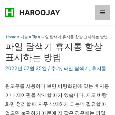
콘
메
HAROOJAY
텐
츠
인
로
메
Home
»
기술
»
Tip
»
파일 탐색기 휴지통 항상 표시하는 방법
건
파일 탐색기 휴지통 항상
너
뉴
표시하는 방법
뛰
기
2022년 07월 25일
/
추가
,
파일 탐색기
,
휴지통
윈도우를 사용하다 보면 바탕화면에 있는 휴지통
이나 제어판을 삭제할 때가 있습니다. 저도 바탕
화면 정리할 때 자주 삭제하게 되는데 필요할 때
없으면 불편하기 때문에 저 같은 경우에는 파일