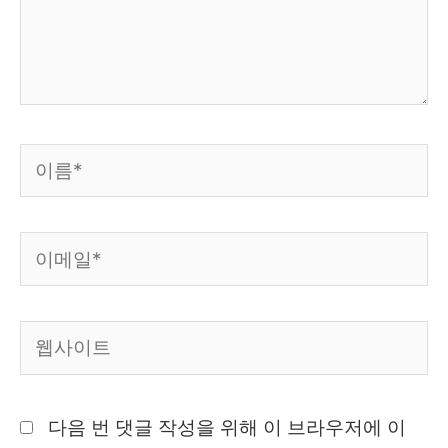
세
요...
이
름
*
이
메
일
웹
*
사
이
다음 번 댓글 작성을 위해 이 브라우저에 이
트