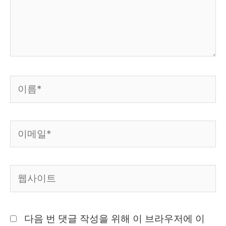
세
요...
이
름
*
이
메
일
웹
*
사
이
다음 번 댓글 작성을 위해 이 브라우저에 이