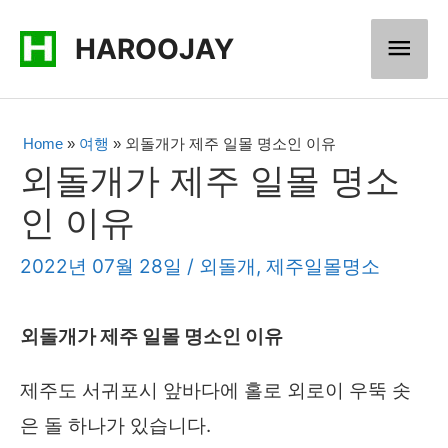
콘
메
HAROOJAY
텐
츠
인
로
메
Home
»
여행
»
외돌개가 제주 일몰 명소인 이유
건
외돌개가 제주 일몰 명소
너
뉴
인 이유
뛰
기
2022년 07월 28일
/
외돌개
,
제주일몰명소
외돌개가 제주 일몰 명소인 이유
제주도 서귀포시 앞바다에 홀로 외로이 우뚝 솟
은 돌 하나가 있습니다.