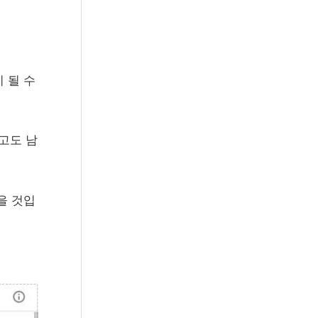
r
:
 될 수
고도 남
을 것입