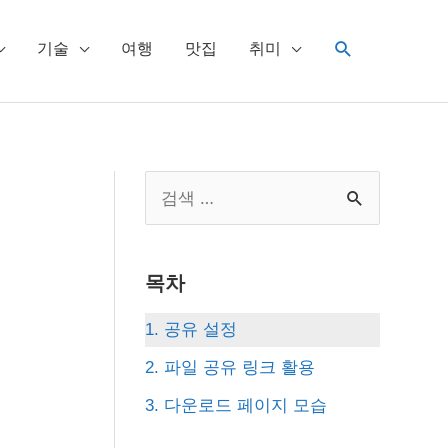
검
기술
여행
맛집
취미
색
S
e
a
목차
r
c
1. 공유 설정
h
2. 파일 공유 링크 활용
f
3. 다운로드 페이지 모습
o