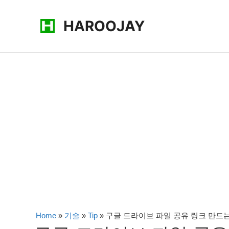
콘
HAROOJAY
텐
츠
로
건
너
뛰
기
Home
»
기술
»
Tip
»
구글 드라이브 파일 공유 링크 만드