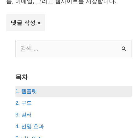
름, 이메일, 그리고 웹사이트를 저장합니다.
S
e
a
r
목차
c
1. 템플릿
h
2. 구도
f
3. 컬러
o
4. 선명 효과
r