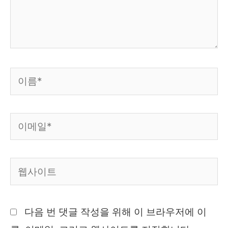
세
요...
이
름
*
이
메
일
웹
*
사
이
다음 번 댓글 작성을 위해 이 브라우저에 이
트