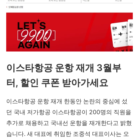
마
철
예
상
시
기
이스타항공 운항 재개 3월부
전
터, 할인 쿠폰 받아가세요
망
(서
이스타항공 운항 재개 한동안 논란의 중심에 섰
울
던 국내 저가항공 이스타항공이 200명의 직원을
제
추가로 채용하고 국내선 운항을 재개한다고 밝혔
주
습니다. 새 대표에 취임한 조중석 대표이사는 오
부