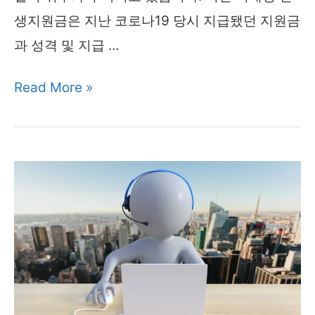
생지원금은 지난 코로나19 당시 지급됐던 지원금
과 성격 및 지급 …
이
Read More »
재
명
민
생
지
원
금
(민
생