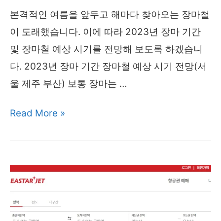
장
본격적인 여름을 앞두고 해마다 찾아오는 장마철
내
이 도래했습니다. 이에 따라 2023년 장마 기간
“경
및 장마철 예상 시기를 전망해 보도록 하겠습니
찰
다. 2023년 장마 기간 장마철 예상 시기 전망(서
에
울 제주 부산) 보통 장마는 …
수
2023
Read More »
사
년
의
장
뢰”
마
기
간
장