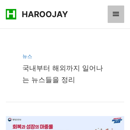
콘
메
HAROOJAY
텐
츠
인
로
메
건
너
뉴
뉴스
뛰
국내부터 해외까지 일어나
기
는 뉴스들을 정리