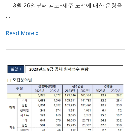
는 3월 26일부터 김포-제주 노선에 대한 운항을
산)
…
이
Read More »
스
타
항
공
운
항
재
개
3