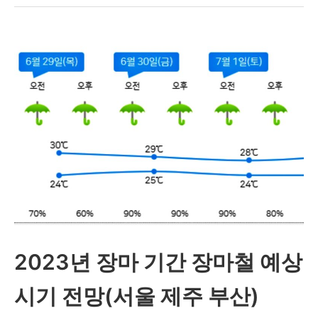
조
논
란
일
파
만
파..
26
일
소
2023년 장마 기간 장마철 예상
속
사
시기 전망(서울 제주 부산)
입