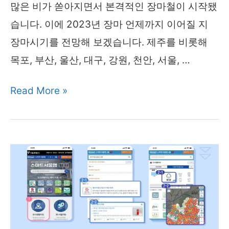
레
많은 비가 쏟아지면서 본격적인 장마철이 시작됐
이
습니다. 이에 2023년 장마 언제까지 이어질 지
경
장마시기를 전망해 보겠습니다. 제주를 비롯해
로
목포, 부산, 울산, 대구, 강원, 천안, 서울, …
2023
Read More »
년
장
마
언
제
까
지