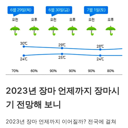
야”
마
기
간
언
제
까
지?
태
풍
2023년 장마 언제까지 장마시
사
올
기 전망해 보니
라
담
2023년 장마 언제까지 이어질까? 전국에 걸쳐