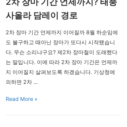
2차 장마 기간 언제까지? 태풍
년
사올라 담레이 경로
“예
산
2차 장마 기간 언제까지 이어질까 8월 하순임에
바
도 불구하고 때아닌 장마가 또다시 시작됐습니
닥
다. 무슨 소리냐구요? 제2차 장마철이 도래했다
나
는 말입니다. 이에 따라 2차 장마 기간은 언제까
기
지 이어질지 살펴보도록 하겠습니다. 기상청에
전
의하면 2차 …
에
서
2
Read More »
둘
차
러
장