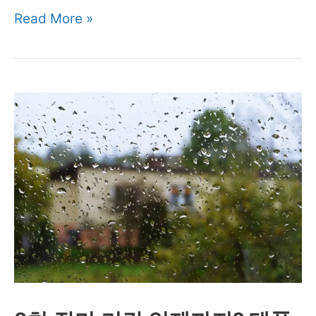
청
Read More »
기
년
간
전
2025
용
년
창
언
업
제
자
까
금
지?
신
(서
청
울
방
기
법
준)
2024