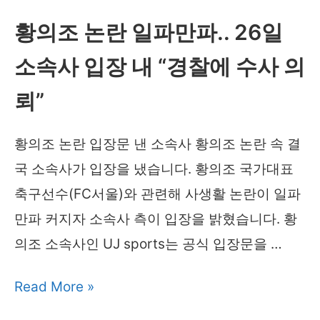
통
황의조 논란 일파만파.. 26일
수
소속사 입장 내 “경찰에 수사 의
거
함
뢰”
위
치
황의조 논란 입장문 낸 소속사 황의조 논란 속 결
국 소속사가 입장을 냈습니다. 황의조 국가대표
축구선수(FC서울)와 관련해 사생활 논란이 일파
만파 커지자 소속사 측이 입장을 밝혔습니다. 황
의조 소속사인 UJ sports는 공식 입장문을 …
황
Read More »
의