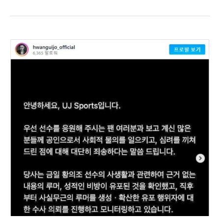
의
약
품
버
리
는
법
및
24
시
간
우
체