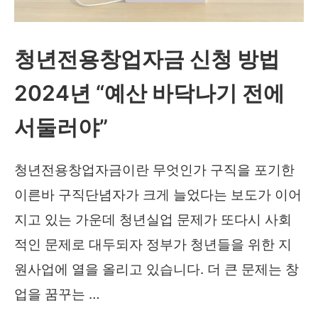
회
복
청년전용창업자금 신청 방법
소
2024년 “예산 바닥나기 전에
비
쿠
서둘러야”
폰)
신
청년전용창업자금이란 무엇인가 구직을 포기한
청
이른바 구직단념자가 크게 늘었다는 보도가 이어
방
지고 있는 가운데 청년실업 문제가 또다시 사회
법
적인 문제로 대두되자 정부가 청년들을 위한 지
및
원사업에 열을 올리고 있습니다. 더 큰 문제는 창
신
업을 꿈꾸는 …
청