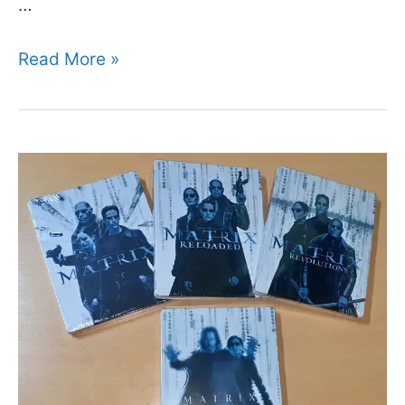
…
마
Read More »
블
영
화
어
벤
져
스
4K
스
틸