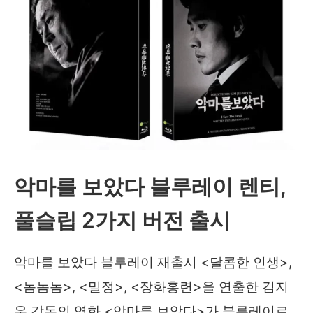
악마를 보았다 블루레이 렌티,
풀슬립 2가지 버전 출시
악마를 보았다 블루레이 재출시 <달콤한 인생>,
<놈놈놈>, <밀정>, <장화홍련>을 연출한 김지
운 감독의 영화 <악마를 보았다>가 블루레이로