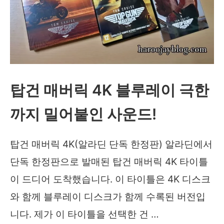
스
틸
북
주
문
탑건 매버릭 4K 블루레이 극한
했
까지 밀어붙인 사운드!
더
니
탑건 매버릭 4K(알라딘 단독 한정판) 알라딘에서
예
단독 한정판으로 발매된 탑건 매버릭 4K 타이틀
술
이 드디어 도착했습니다. 이 타이틀은 4K 디스크
품
와 함께 블루레이 디스크가 함께 수록된 버전입
이
니다. 제가 이 타이틀을 선택한 건 …
왔