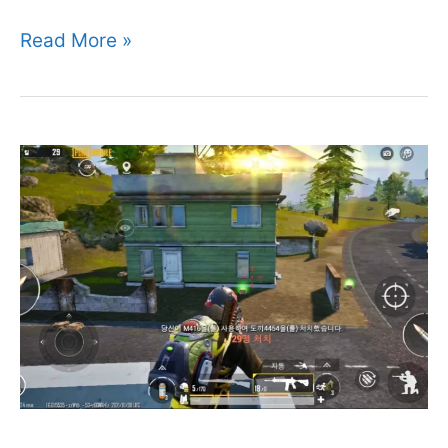
네
탑
Read More »
요
건
매
버
릭
4K
블
루
레
이
극
한