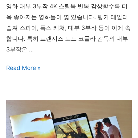
영화 대부 3부작 4K 스틸북 반복 감상할수록 더
정
욱 좋아지는 영화들이 몇 있습니다. 팅커 테일러
판
솔져 스파이, 폭스 캐쳐, 대부 3부작 등이 이에 속
합니다. 특히 프랜시스 포드 코폴라 감독의 대부
3부작은 …
영
Read More »
화
대
부
3
부
작