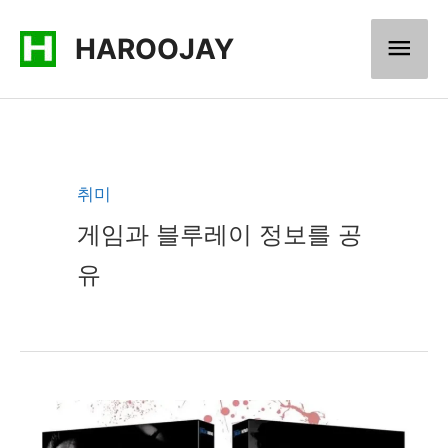
콘
메
HAROOJAY
텐
츠
인
로
메
건
너
뉴
취미
뛰
게임과 블루레이 정보를 공
기
유