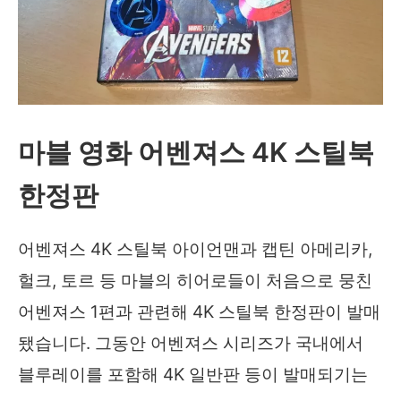
브
울
트
론
4K
마블 영화 어벤져스 4K 스틸북
스
한정판
틸
북
어벤져스 4K 스틸북 아이언맨과 캡틴 아메리카,
헐크, 토르 등 마블의 히어로들이 처음으로 뭉친
어벤져스 1편과 관련해 4K 스틸북 한정판이 발매
됐습니다. 그동안 어벤져스 시리즈가 국내에서
블루레이를 포함해 4K 일반판 등이 발매되기는