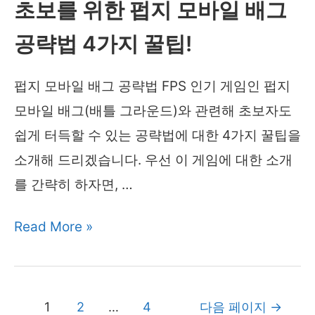
초보를 위한 펍지 모바일 배그
까
지
공략법 4가지 꿀팁!
밀
어
펍지 모바일 배그 공략법 FPS 인기 게임인 펍지
붙
모바일 배그(배틀 그라운드)와 관련해 초보자도
인
쉽게 터득할 수 있는 공략법에 대한 4가지 꿀팁을
사
소개해 드리겠습니다. 우선 이 게임에 대한 소개
운
를 간략히 하자면, …
드!
초
Read More »
보
를
위
글
1
2
…
4
다음 페이지
→