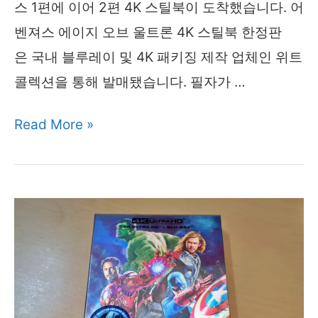
스 1편에 이어 2편 4K 스틸북이 도착했습니다. 어
DVD(5
벤져스 에이지 오브 울트론 4K 스틸북 한정판
디
은 국내 블루레이 및 4K 패키징 제작 업체인 위트
스
콜렉션을 통해 발매됐습니다. 필자가 …
크)
어
Read More »
벤
져
스
에
이
지
오