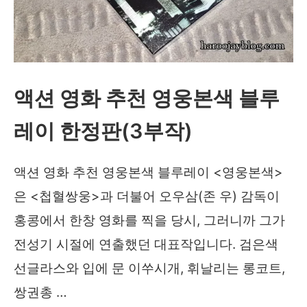
이
렌
티,
풀
액션 영화 추천 영웅본색 블루
슬
레이 한정판(3부작)
립
2
액션 영화 추천 영웅본색 블루레이 <영웅본색>
가
은 <첩혈쌍웅>과 더불어 오우삼(존 우) 감독이
지
홍콩에서 한창 영화를 찍을 당시, 그러니까 그가
버
전성기 시절에 연출했던 대표작입니다. 검은색
전
선글라스와 입에 문 이쑤시개, 휘날리는 롱코트,
출
쌍권총 …