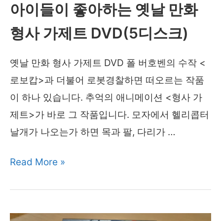
레
아이들이 좋아하는 옛날 만화
이
형사 가제트 DVD(5디스크)
한
정
옛날 만화 형사 가제트 DVD 폴 버호벤의 수작 <
판
로보캅>과 더불어 로봇경찰하면 떠오르는 작품
(3
이 하나 있습니다. 추억의 애니메이션 <형사 가
부
제트>가 바로 그 작품입니다. 모자에서 헬리콥터
작)
날개가 나오는가 하면 목과 팔, 다리가 …
아
Read More »
이
들
이