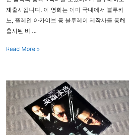
재출시됩니다. 이 영화는 이미 국내에서 블루키
노, 플레인 아카이브 등 블루레이 제작사를 통해
출시된 바 …
악
Read More »
마
를
보
았
다
블
루
레