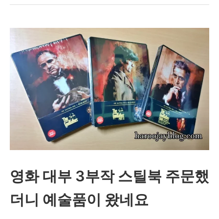
매
트
릭
스
시
리
즈
(1~4)
4K
스
영화 대부 3부작 스틸북 주문했
틸
더니 예술품이 왔네요
북
한