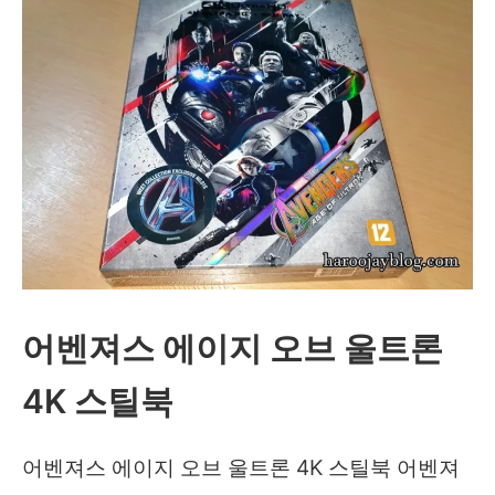
좋
아
하
는
옛
날
만
화
형
어벤져스 에이지 오브 울트론
사
4K 스틸북
가
제
어벤져스 에이지 오브 울트론 4K 스틸북 어벤져
트