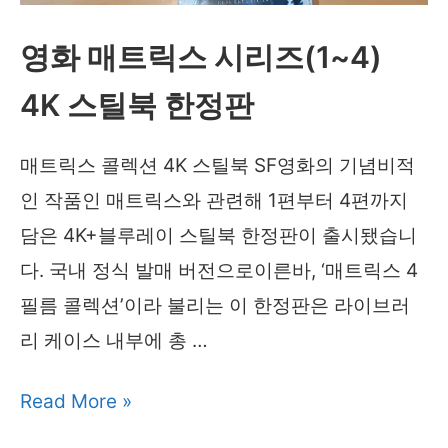
북
한
영화 매트릭스 시리즈(1~4)
정
4K 스틸북 한정판
판
매트릭스 콜렉션 4K 스틸북 SF영화의 기념비적
인 작품인 매트릭스와 관련해 1편부터 4편까지
담은 4K+블루레이 스틸북 한정판이 출시됐습니
다. 국내 정식 발매 버전으로이른바, ‘매트릭스 4
필름 콜렉션’이라 불리는 이 한정판은 라이브러
리 케이스 내부에 총 …
영
Read More »
화