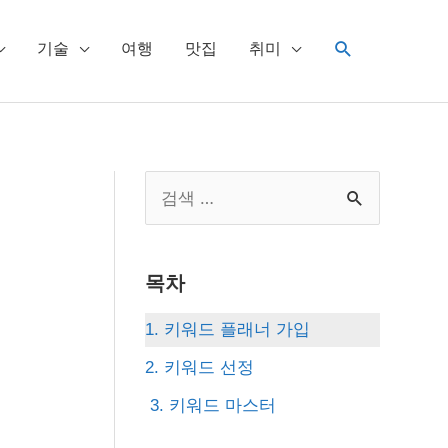
검
기술
여행
맛집
취미
색
S
e
a
목차
r
c
1. 키워드 플래너 가입
h
2. 키워드 선정
f
3. 키워드 마스터
o