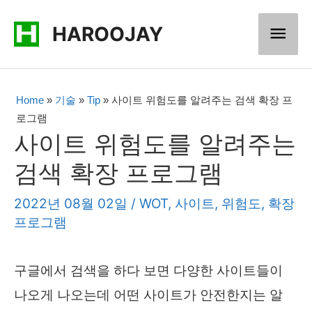
콘
메
HAROOJAY
텐
츠
인
로
메
Home
»
기술
»
Tip
»
사이트 위험도를 알려주는 검색 확장 프
건
로그램
너
뉴
사이트 위험도를 알려주는
뛰
검색 확장 프로그램
기
2022년 08월 02일
/
WOT
,
사이트
,
위험도
,
확장
프로그램
구글에서 검색을 하다 보면 다양한 사이트들이
나오게 나오는데 어떤 사이트가 안전한지는 알