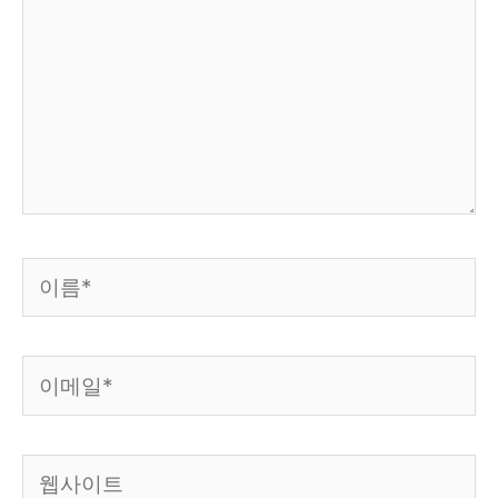
입
력
하
세
요...
이
름
*
이
메
일
웹
*