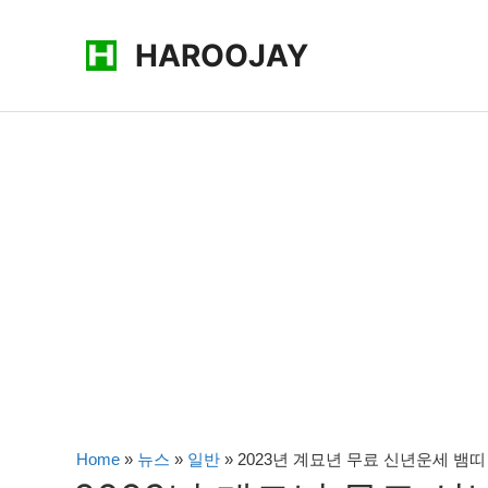
콘
HAROOJAY
텐
츠
로
건
너
뛰
기
Home
»
뉴스
»
일반
»
2023년 계묘년 무료 신년운세 뱀띠