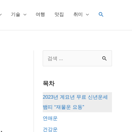
검
기술
여행
맛집
취미
색
S
e
a
목차
r
c
2023년 계묘년 무료 신년운세
h
뱀띠 “재물운 요동”
f
연애운
o
건강운