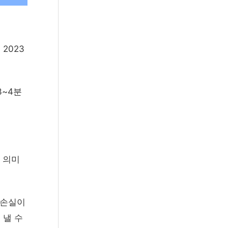
2023
3~4분
 의미
 손실이
 낼 수