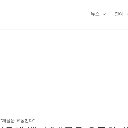
뉴스
연예
 “재물운 요동친다”