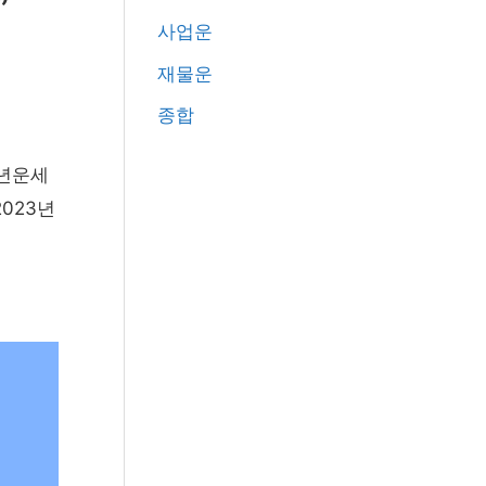
”
r
사업운
:
재물운
종합
신년운세
023년