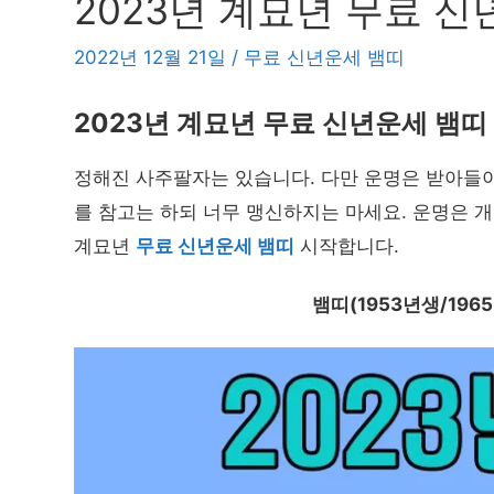
2023년 계묘년 무료 신
2022년 12월 21일
/
무료 신년운세 뱀띠
2023년 계묘년 무료 신년운세 뱀띠
정해진 사주팔자는 있습니다. 다만 운명은 받아들이
를 참고는 하되 너무 맹신하지는 마세요. 운명은 개
계묘년
무료 신년운세 뱀띠
시작합니다.
뱀띠(1953년생/196