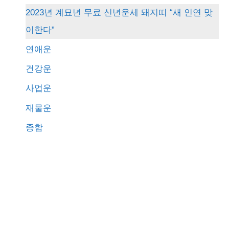
c
2023년 계묘년 무료 신년운세 돼지띠 “새 인연 맞
h
이한다”
f
연애운
o
건강운
r
사업운
:
재물운
종합