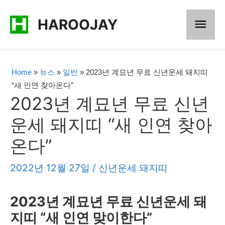
콘
메
HAROOJAY
텐
츠
인
로
메
Home
»
뉴스
»
일반
»
2023년 계묘년 무료 신년운세 돼지띠
건
“새 인연 찾아온다”
너
뉴
2023년 계묘년 무료 신년
뛰
운세 돼지띠 “새 인연 찾아
기
온다”
2022년 12월 27일
/
신년운세 돼지띠
2023년 계묘년 무료 신년운세 돼
지띠 “새 인연 맞이한다”