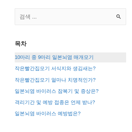
S
e
a
r
목차
c
10마리 중 9마리 일본뇌염 매개모기
h
작은빨간집모기 서식지와 생김새는?
f
작은빨간집모기 얼마나 치명적인가?
o
일본뇌염 바이러스 잠복기 및 증상은?
r
격리기간 및 예방 접종은 언제 받나?
:
일본뇌염 바이러스 예방법은?