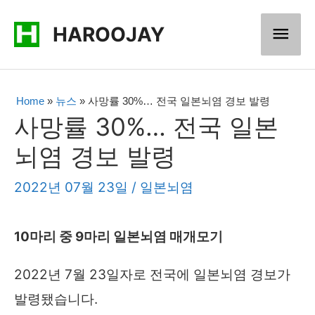
콘
메
HAROOJAY
텐
츠
인
로
메
Home
»
뉴스
»
사망률 30%… 전국 일본뇌염 경보 발령
건
사망률 30%… 전국 일본
너
뉴
뇌염 경보 발령
뛰
기
2022년 07월 23일
/
일본뇌염
10마리 중 9마리 일본뇌염 매개모기
2022년 7월 23일자로 전국에 일본뇌염 경보가
발령됐습니다.