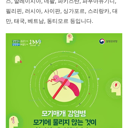
스, 말레이시아, 네팔, 파키스탄, 파푸아뉴기니,
필리핀, 러시아, 사이판, 싱가포르, 스리랑카, 대
만, 태국, 베트남, 동티모르 등입니다.