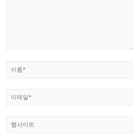
력
하
세
요...
이
름
*
이
메
일
웹
*
사