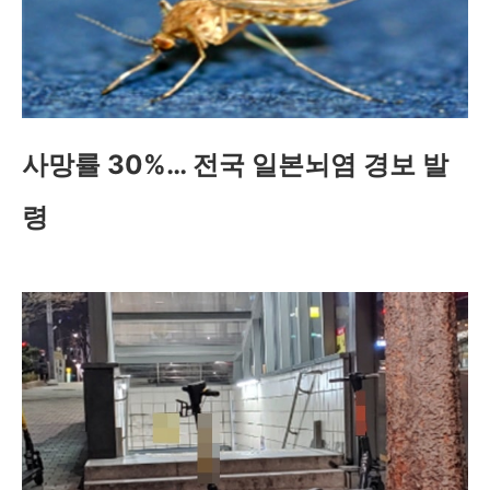
사망률 30%… 전국 일본뇌염 경보 발
령