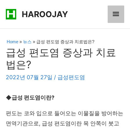
콘
메
HAROOJAY
텐
츠
인
로
메
Home
»
뉴스
»
급성 편도염 증상과 치료법은?
건
급성 편도염 증상과 치료
너
뉴
법은?
뛰
기
2022년 07월 27일
/
급성편도염
◆급성 편도염이란?
편도는 코와 입으로 들어오는 이물질을 방어하는
면역기관으로, 급성 편도염이란 목 안쪽이 붓고