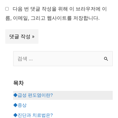
이
다음 번 댓글 작성을 위해 이 브라우저에 이
트
름, 이메일, 그리고 웹사이트를 저장합니다.
S
e
a
r
목차
c
◆급성 편도염이란?
h
◆증상
f
◆진단과 치료법은?
o