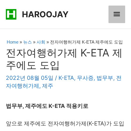
콘
메
HAROOJAY
텐
츠
인
로
메
Home
»
뉴스
»
사회
»
전자여행허가제 K-ETA 제주에도 도입
건
전자여행허가제 K-ETA 제
너
뉴
주에도 도입
뛰
기
2022년 08월 05일
/
K-ETA
,
무사증
,
법무부
,
전
자여행허가제
,
제주
법무부, 제주에도 K-ETA 적용키로
앞으로 제주에도 전자여행허가제(K-ETA)가 도입