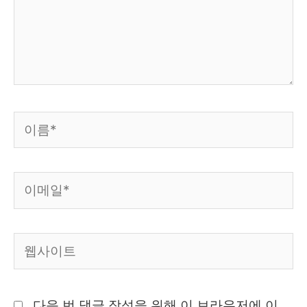
하
세
요...
이
름
*
이
메
일
웹
*
사
이
다음 번 댓글 작성을 위해 이 브라우저에 이