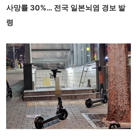
사망률 30%… 전국 일본뇌염 경보 발
령