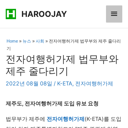
콘
메
HAROOJAY
텐
츠
인
로
메
Home
»
뉴스
»
사회
»
전자여행허가제 법무부와 제주 줄다리
건
기
너
뉴
전자여행허가제 법무부와
뛰
제주 줄다리기
기
2022년 08월 08일
/
K-ETA
,
전자여행허가제
제주도, 전자여행허가제 도입 유보 요청
법무부가 제주에
전자여행허가제
(K-ETA)를 도입