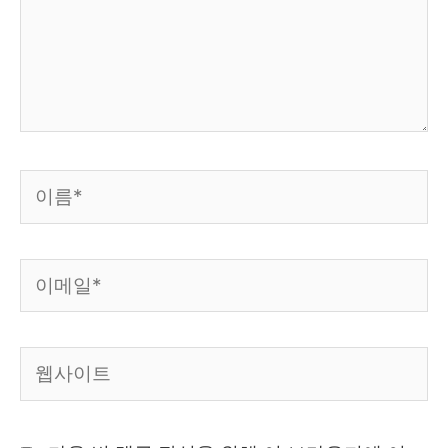
하
세
요...
이
름
*
이
메
일
웹
*
사
이