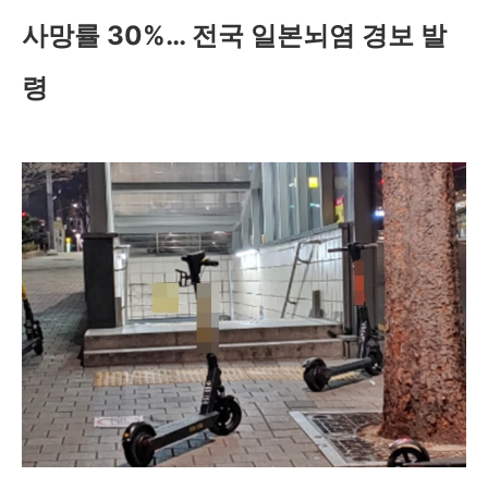
사망률 30%… 전국 일본뇌염 경보 발
령