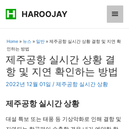
콘
메
HAROOJAY
텐
츠
인
로
메
Home
»
뉴스
»
일반
»
제주공항 실시간 상황 결항 및 지연 확
건
인하는 방법
너
뉴
제주공항 실시간 상황 결
뛰
항 및 지연 확인하는 방법
기
2022년 12월 01일
/
제주공항 실시간 상황
제주공항 실시간 상황
대설 특보 또는 태풍 등 기상악화로 인해 결항 및