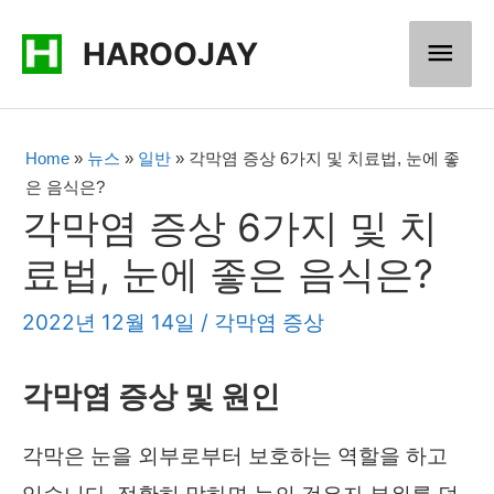
콘
메
HAROOJAY
텐
츠
인
로
메
Home
»
뉴스
»
일반
»
각막염 증상 6가지 및 치료법, 눈에 좋
건
은 음식은?
너
뉴
각막염 증상 6가지 및 치
뛰
료법, 눈에 좋은 음식은?
기
2022년 12월 14일
/
각막염 증상
각막염 증상 및 원인
각막은 눈을 외부로부터 보호하는 역할을 하고