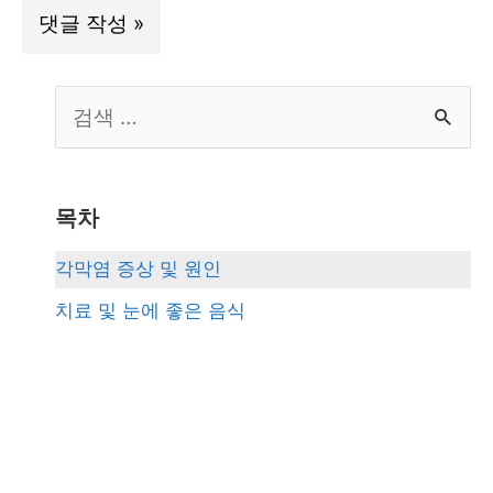
S
e
a
r
목차
c
각막염 증상 및 원인
h
치료 및 눈에 좋은 음식
f
o
r
: