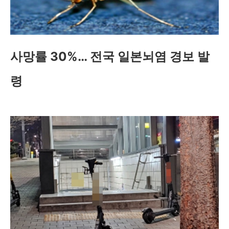
사망률 30%… 전국 일본뇌염 경보 발
령