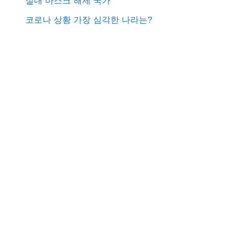
실내 마스크 해제 국가
f
코로나 상황 가장 심각한 나라는?
o
r
: