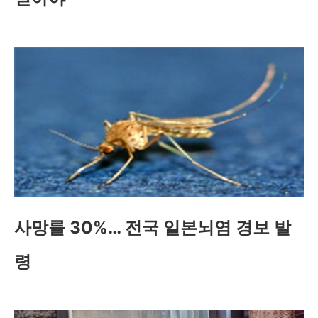
사망률 30%… 전국 일본뇌염 경보 발
령