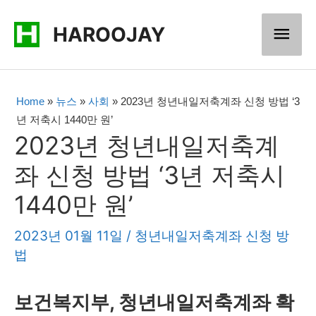
콘
메
HAROOJAY
텐
츠
인
로
메
Home
»
뉴스
»
사회
»
2023년 청년내일저축계좌 신청 방법 ‘3
건
년 저축시 1440만 원’
너
뉴
2023년 청년내일저축계
뛰
좌 신청 방법 ‘3년 저축시
기
1440만 원’
2023년 01월 11일
/
청년내일저축계좌 신청 방
법
보건복지부, 청년내일저축계좌 확