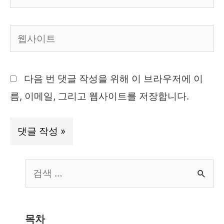
메
일
웹
*
사
이
다음 번 댓글 작성을 위해 이 브라우저에 이
트
름, 이메일, 그리고 웹사이트를 저장합니다.
S
e
a
r
목차