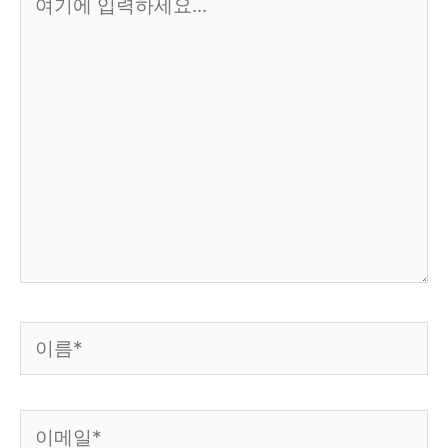
기
에
입
력
하
세
요...
이
름
*
이