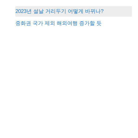
c
2023년 설날 거리두기 어떻게 바뀌나?
h
중화권 국가 제외 해외여행 증가할 듯
f
o
r
: