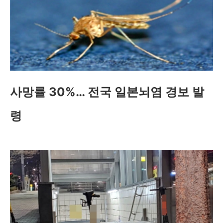
사망률 30%… 전국 일본뇌염 경보 발
령