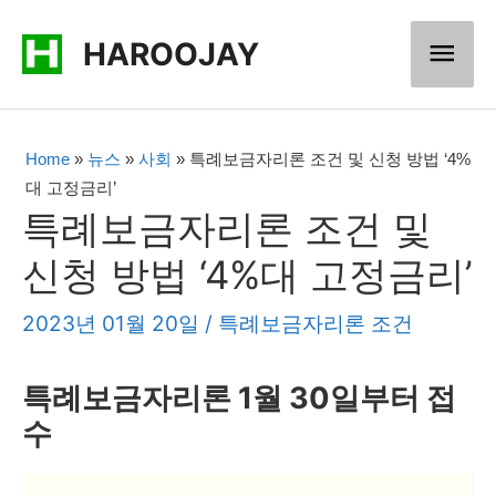
콘
메
HAROOJAY
텐
츠
인
로
메
Home
»
뉴스
»
사회
»
특례보금자리론 조건 및 신청 방법 ‘4%
건
대 고정금리’
너
뉴
특례보금자리론 조건 및
뛰
신청 방법 ‘4%대 고정금리’
기
2023년 01월 20일
/
특례보금자리론 조건
특례보금자리론 1월 30일부터 접
수