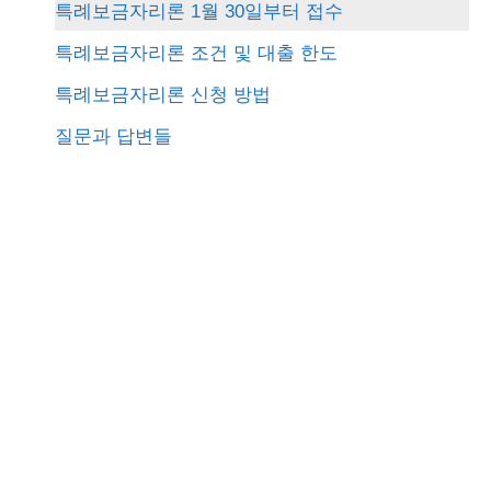
특례보금자리론 1월 30일부터 접수
h
특례보금자리론 조건 및 대출 한도
f
특례보금자리론 신청 방법
o
질문과 답변들
r
: