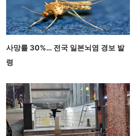
사망률 30%… 전국 일본뇌염 경보 발
령