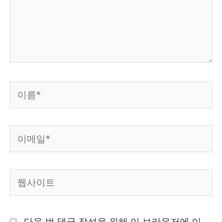
하
세
요...
이
름
*
이
메
일
웹
*
사
이
다음 번 댓글 작성을 위해 이 브라우저에 이