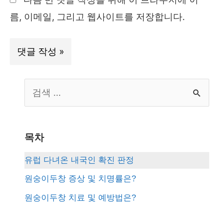
트
름, 이메일, 그리고 웹사이트를 저장합니다.
S
e
a
r
목차
c
유럽 다녀온 내국인 확진 판정
h
원숭이두창 증상 및 치명률은?
f
원숭이두창 치료 및 예방법은?
o