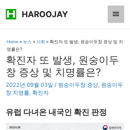
콘
메
HAROOJAY
텐
츠
인
로
메
Home
»
뉴스
»
사회
»
확진자 또 발생, 원숭이두창 증상 및 치
건
명률은?
너
뉴
확진자 또 발생, 원숭이두
뛰
창 증상 및 치명률은?
기
2022년 09월 03일
/
원숭이두창 증상
,
원숭이두
창 치명률
,
확진자
유럽 다녀온 내국인 확진 판정