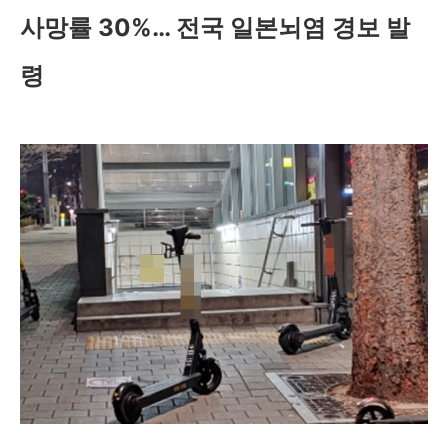
사망률 30%… 전국 일본뇌염 경보 발
령