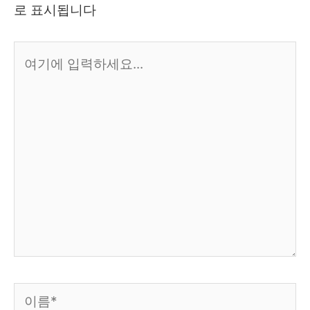
로 표시됩니다
여
기
에
입
력
하
세
요...
이