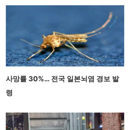
사망률 30%… 전국 일본뇌염 경보 발
령