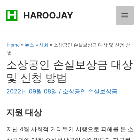
콘
메
HAROOJAY
텐
츠
인
로
메
Home
»
뉴스
»
사회
»
소상공인 손실보상금 대상 및 신청 방
건
법
너
뉴
소상공인 손실보상금 대상
뛰
및 신청 방법
기
2022년 09월 08일
/
소상공인 손실보상금
지원 대상
지난 4월 사회적 거리두기 시행으로 피해를 본 소