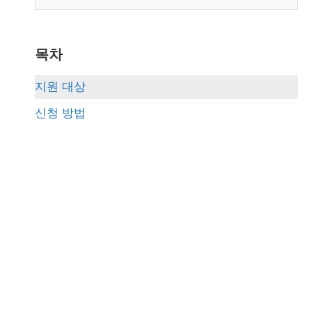
e
a
r
목차
c
지원 대상
h
신청 방법
f
o
r
: