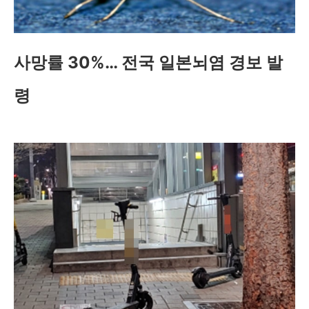
사망률 30%… 전국 일본뇌염 경보 발
령