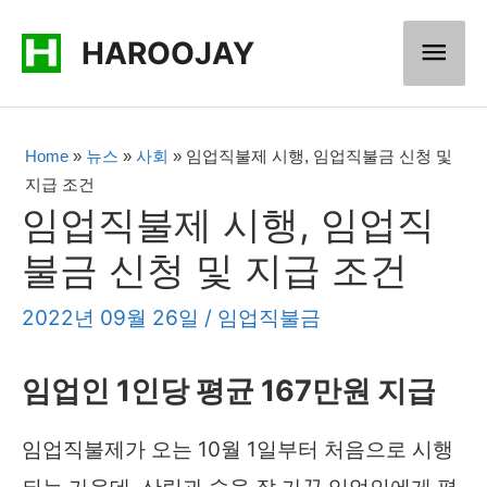
콘
메
HAROOJAY
텐
츠
인
로
메
Home
»
뉴스
»
사회
»
임업직불제 시행, 임업직불금 신청 및
건
지급 조건
너
뉴
임업직불제 시행, 임업직
뛰
불금 신청 및 지급 조건
기
2022년 09월 26일
/
임업직불금
임업인 1인당 평균 167만원 지급
임업직불제가 오는 10월 1일부터 처음으로 시행