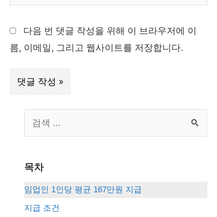
사
이
다음 번 댓글 작성을 위해 이 브라우저에 이
트
름, 이메일, 그리고 웹사이트를 저장합니다.
S
e
a
r
목차
c
임업인 1인당 평균 167만원 지급
h
지급 조건
f