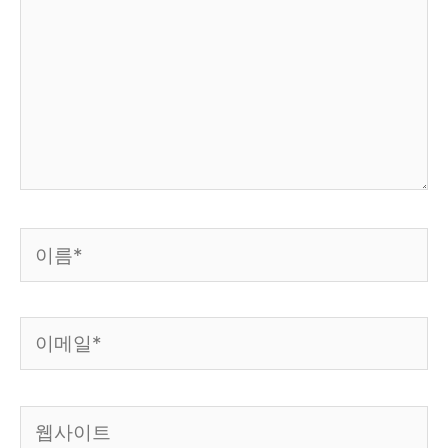
입
력
하
세
요...
이
름
*
이
메
일
웹
*